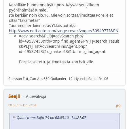
Keräillään huomenna kyltit pois. Käyvää sen jälkeen
pyörähtämäsä K.mäel.
Ite kerkiän noin klo.16. Mie voin soittaa/ilmoittaa Porelle et
oltas "Takametäs"
Tuommoinen kiinnostas Ykkös autoksi-
http://www.nettiauto.com/range-rover/vogue/3094977?&PN
=adv_search&PL[0]=advSearch.php?
id=49537453@tb=tmp_find_agent&PN[1]=search_result
s&PL[1]=listAdvSearchFindAgent.php?
id=49537453@id_make=63@tb=tmp_find_agent
Porelle soitettu ja ilmoitaa Aukon haltijalle.
Spessun Fixi, Can-Am 650 Outlander -12 Hyundai Santa Fe -06
Seejii
Aluevalvoja
08.05.10 - klo:22:04
#9
Quote from: Skifo-79 on 08.05.10 - klo:21:07