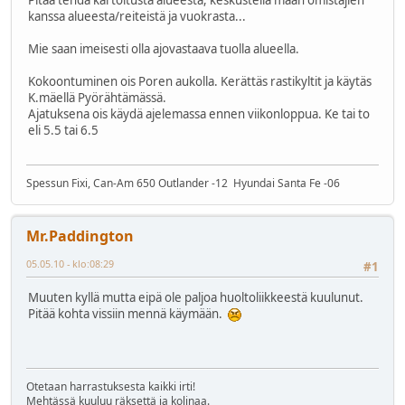
kanssa alueesta/reiteistä ja vuokrasta...
Mie saan imeisesti olla ajovastaava tuolla alueella.
Kokoontuminen ois Poren aukolla. Kerättäs rastikyltit ja käytäs
K.mäellä Pyörähtämässä.
Ajatuksena ois käydä ajelemassa ennen viikonloppua. Ke tai to
eli 5.5 tai 6.5
Spessun Fixi, Can-Am 650 Outlander -12 Hyundai Santa Fe -06
Mr.Paddington
05.05.10 - klo:08:29
#1
Muuten kyllä mutta eipä ole paljoa huoltoliikkeestä kuulunut.
Pitää kohta vissiin mennä käymään.
Otetaan harrastuksesta kaikki irti!
Mehtässä kuuluu räksettä ja kolinaa.