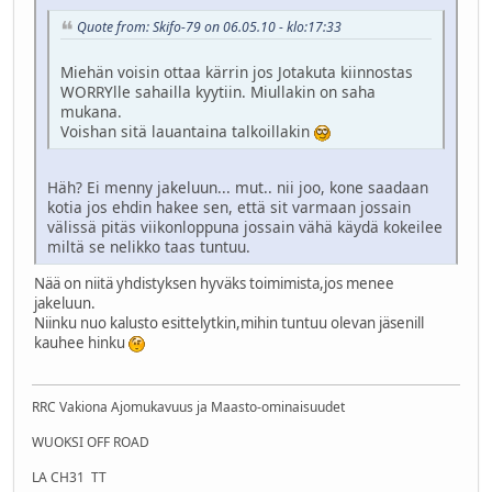
Quote from: Skifo-79 on 06.05.10 - klo:17:33
Miehän voisin ottaa kärrin jos Jotakuta kiinnostas
WORRYlle sahailla kyytiin. Miullakin on saha
mukana.
Voishan sitä lauantaina talkoillakin
Häh? Ei menny jakeluun... mut.. nii joo, kone saadaan
kotia jos ehdin hakee sen, että sit varmaan jossain
välissä pitäs viikonloppuna jossain vähä käydä kokeilee
miltä se nelikko taas tuntuu.
Nää on niitä yhdistyksen hyväks toimimista,jos menee
jakeluun.
Niinku nuo kalusto esittelytkin,mihin tuntuu olevan jäsenill
kauhee hinku
RRC Vakiona Ajomukavuus ja Maasto-ominaisuudet
WUOKSI OFF ROAD
LA CH31 TT