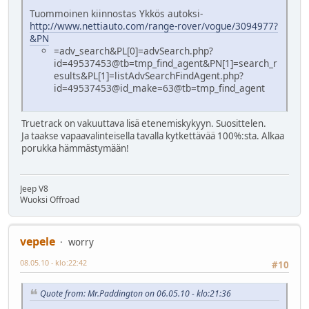
Tuommoinen kiinnostas Ykkös autoksi-
http://www.nettiauto.com/range-rover/vogue/3094977?
&PN
=adv_search&PL[0]=advSearch.php?
id=49537453@tb=tmp_find_agent&PN[1]=search_r
esults&PL[1]=listAdvSearchFindAgent.php?
id=49537453@id_make=63@tb=tmp_find_agent
Truetrack on vakuuttava lisä etenemiskykyyn. Suosittelen.
Ja taakse vapaavalinteisella tavalla kytkettävää 100%:sta. Alkaa
porukka hämmästymään!
Jeep V8
Wuoksi Offroad
vepele
worry
08.05.10 - klo:22:42
#10
Quote from: Mr.Paddington on 06.05.10 - klo:21:36