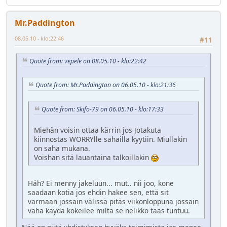
Mr.Paddington
08.05.10 - klo:22:46
#11
Quote from: vepele on 08.05.10 - klo:22:42
Quote from: Mr.Paddington on 06.05.10 - klo:21:36
Quote from: Skifo-79 on 06.05.10 - klo:17:33
Miehän voisin ottaa kärrin jos Jotakuta
kiinnostas WORRYlle sahailla kyytiin. Miullakin
on saha mukana.
Voishan sitä lauantaina talkoillakin
Häh? Ei menny jakeluun... mut.. nii joo, kone
saadaan kotia jos ehdin hakee sen, että sit
varmaan jossain välissä pitäs viikonloppuna jossain
vähä käydä kokeilee miltä se nelikko taas tuntuu.