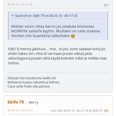
06.05.10 - klo:21:36
#7
Quote from: Skifo-79 on 06.05.10 - klo:17:33
Miehän voisin ottaa kärrin jos Jotakuta kiinnostas
WORRYlle sahailla kyytiin. Miullakin on saha mukana.
Voishan sitä lauantaina talkoillakin
Häh? Ei menny jakeluun... mut.. nii joo, kone saadaan kotia jos
ehdin hakee sen, että sit varmaan jossain välissä pitäs
viikonloppuna jossain vähä käydä kokeilee miltä se nelikko taas
tuntuu.
Otetaan harrastuksesta kaikki irti!
Mehtässä kuuluu räksettä ja kolinaa.
Cana siellä Padin alla pärisee.
Skifo-79
worry
08.05.10 - klo:21:07
Last Edit
: 08.05.10 - klo:21:18 by Skifo-79
#8