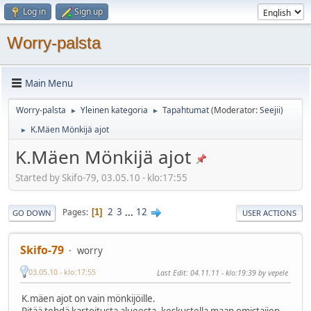
Log in
Sign up
Worry-palsta
Main Menu
Worry-palsta
Yleinen kategoria
Tapahtumat
(Moderator:
Seejii
)
►
►
K.Mäen Mönkijä ajot
►
K.Mäen Mönkijä ajot
Started by Skifo-79, 03.05.10 - klo:17:55
2
3
...
12
Pages
1
GO DOWN
USER ACTIONS
Skifo-79
worry
03.05.10 - klo:17:55
Last Edit
: 04.11.11 - klo:19:39 by vepele
K.mäen ajot on vain mönkijöille.
Pitää tehdä kartoitusta alueesta, keskustella maan omistajien