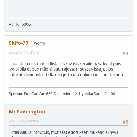
AC 4x4 500cc
Skifo-79
worry
05.05.10 - klo:21:48
#4
Lauantaina ois mahdollista jos käväsis keräilemäsä kyltit puis.
Voipi olla et oon mäellä puun ajossa (risusouviissa) Et jos
jotakuta kiinnostais tulla morjestaa/ mönkimään ilmoittakoon.
Spessun Fixi, Can-Am 650 Outlander -12 Hyundai Santa Fe -06
Mr.Paddington
06.05.10 - klo:09:02
#5
Ei tiiä vaikka intoutuis, mut säätiedotuksen mukaan ei hyvä