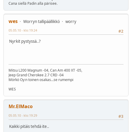
Cana siellä Padin alla pärisee.
wes
Worryn tallipäällikkö
worry
05.05.10 - klo:19:24
#2
Nyrkit pystyssä..?
Mitsu L200 Magnum -04, Can Am 400 XT -05,
Jeep Grand Cherokee 2.7 CRD -04
Mörkö Oy:n toinen osakas...se rumempi
WES
Mr.ElMaco
05.05.10 - klo:19:29
#3
Kaikki pitäis tehdä ite..