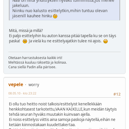
Nää on niitä yhdistyksen hyväks toimimista,jos menee
jakeluun.
Niinku nuo kalusto esittelytkin,mihin tuntuu olevan
jäsenill kauhee hinku
Mitä, missä ja millä?
Ei paljo esittelyihin ku auton kanssa pitää tapella ku se on täys
paska!
Ja vielä ku ne esittelyajatkin tulee nii ajois.
Otetaan harrastuksesta kaikki irti!
Mehtässä kuuluu räksettä ja kolinaa.
Cana siellä Padin alla pärisee.
vepele
worry
08.05.10 - klo:23:22
#12
Ei ollu tuo heitto noist talkois/esittelyist kenellekkään
henkkohtasest tarkotettu,VAAN KAIKILLE,kun meidän täytyis
tehdä seuran hyväks muutakin kuinvaan ajella.
Ei noiss esittelyss viittis aina samoja paskoja näytellä,eihän ne
ketään kiinnostakaan kuudettakertaa.