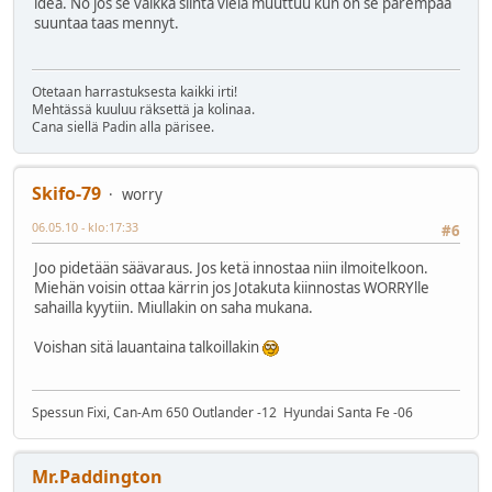
idea. No jos se vaikka siintä vielä muuttuu kun on se parempaa
suuntaa taas mennyt.
Otetaan harrastuksesta kaikki irti!
Mehtässä kuuluu räksettä ja kolinaa.
Cana siellä Padin alla pärisee.
Skifo-79
worry
06.05.10 - klo:17:33
#6
Joo pidetään säävaraus. Jos ketä innostaa niin ilmoitelkoon.
Miehän voisin ottaa kärrin jos Jotakuta kiinnostas WORRYlle
sahailla kyytiin. Miullakin on saha mukana.
Voishan sitä lauantaina talkoillakin
Spessun Fixi, Can-Am 650 Outlander -12 Hyundai Santa Fe -06
Mr.Paddington