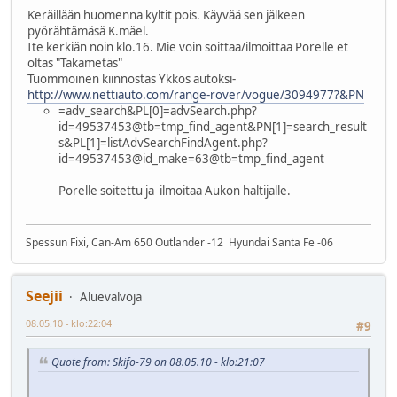
Keräillään huomenna kyltit pois. Käyvää sen jälkeen
pyörähtämäsä K.mäel.
Ite kerkiän noin klo.16. Mie voin soittaa/ilmoittaa Porelle et
oltas "Takametäs"
Tuommoinen kiinnostas Ykkös autoksi-
http://www.nettiauto.com/range-rover/vogue/3094977?&PN
=adv_search&PL[0]=advSearch.php?
id=49537453@tb=tmp_find_agent&PN[1]=search_result
s&PL[1]=listAdvSearchFindAgent.php?
id=49537453@id_make=63@tb=tmp_find_agent
Porelle soitettu ja ilmoitaa Aukon haltijalle.
Spessun Fixi, Can-Am 650 Outlander -12 Hyundai Santa Fe -06
Seejii
Aluevalvoja
08.05.10 - klo:22:04
#9
Quote from: Skifo-79 on 08.05.10 - klo:21:07