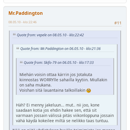
Mr.Paddington
08.05.10 - klo:22:46
#11
Quote from: vepele on 08.05.10 - klo:22:42
Quote from: Mr.Paddington on 06.05.10 - klo:21:36
Quote from: Skifo-79 on 06.05.10 - klo:17:33
Miehän voisin ottaa kärrin jos Jotakuta
kiinnostas WORRYlle sahailla kyytiin. Miullakin
on saha mukana.
Voishan sitä lauantaina talkoillakin
Häh? Ei menny jakeluun... mut.. nii joo, kone
saadaan kotia jos ehdin hakee sen, että sit
varmaan jossain välissä pitäs viikonloppuna jossain
vähä käydä kokeilee miltä se nelikko taas tuntuu.