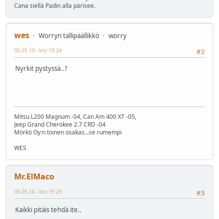
Cana siellä Padin alla pärisee.
wes
Worryn tallipäällikkö
worry
05.05.10 - klo:19:24
#2
Nyrkit pystyssä..?
Mitsu L200 Magnum -04, Can Am 400 XT -05,
Jeep Grand Cherokee 2.7 CRD -04
Mörkö Oy:n toinen osakas...se rumempi
WES
Mr.ElMaco
05.05.10 - klo:19:29
#3
Kaikki pitäis tehdä ite..