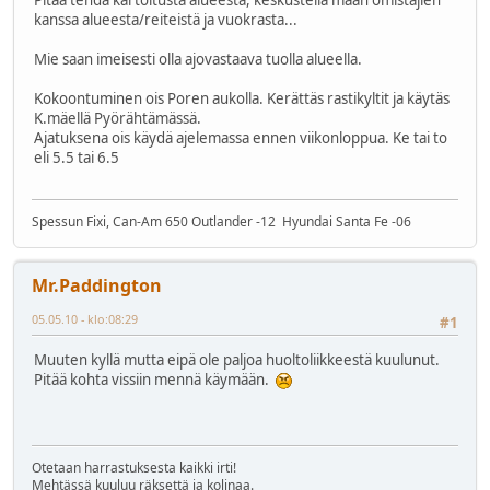
kanssa alueesta/reiteistä ja vuokrasta...
Mie saan imeisesti olla ajovastaava tuolla alueella.
Kokoontuminen ois Poren aukolla. Kerättäs rastikyltit ja käytäs
K.mäellä Pyörähtämässä.
Ajatuksena ois käydä ajelemassa ennen viikonloppua. Ke tai to
eli 5.5 tai 6.5
Spessun Fixi, Can-Am 650 Outlander -12 Hyundai Santa Fe -06
Mr.Paddington
05.05.10 - klo:08:29
#1
Muuten kyllä mutta eipä ole paljoa huoltoliikkeestä kuulunut.
Pitää kohta vissiin mennä käymään.
Otetaan harrastuksesta kaikki irti!
Mehtässä kuuluu räksettä ja kolinaa.