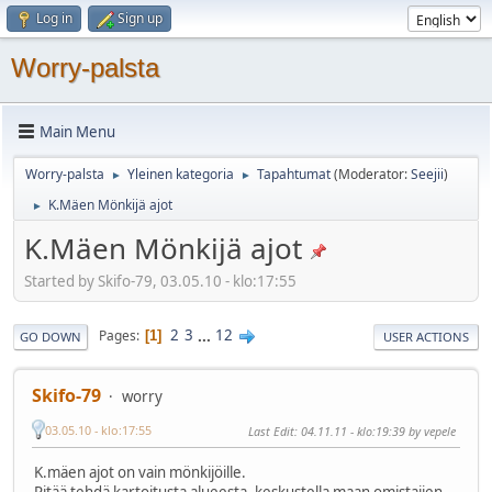
Log in
Sign up
Worry-palsta
Main Menu
Worry-palsta
Yleinen kategoria
Tapahtumat
(Moderator:
Seejii
)
►
►
K.Mäen Mönkijä ajot
►
K.Mäen Mönkijä ajot
Started by Skifo-79, 03.05.10 - klo:17:55
2
3
...
12
Pages
1
GO DOWN
USER ACTIONS
Skifo-79
worry
03.05.10 - klo:17:55
Last Edit
: 04.11.11 - klo:19:39 by vepele
K.mäen ajot on vain mönkijöille.
Pitää tehdä kartoitusta alueesta, keskustella maan omistajien