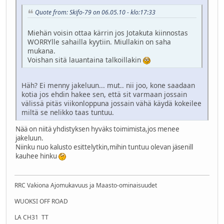
Quote from: Skifo-79 on 06.05.10 - klo:17:33
Miehän voisin ottaa kärrin jos Jotakuta kiinnostas
WORRYlle sahailla kyytiin. Miullakin on saha
mukana.
Voishan sitä lauantaina talkoillakin
Häh? Ei menny jakeluun... mut.. nii joo, kone saadaan
kotia jos ehdin hakee sen, että sit varmaan jossain
välissä pitäs viikonloppuna jossain vähä käydä kokeilee
miltä se nelikko taas tuntuu.
Nää on niitä yhdistyksen hyväks toimimista,jos menee
jakeluun.
Niinku nuo kalusto esittelytkin,mihin tuntuu olevan jäsenill
kauhee hinku
RRC Vakiona Ajomukavuus ja Maasto-ominaisuudet
WUOKSI OFF ROAD
LA CH31 TT