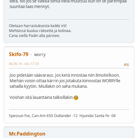
idea. No jos se vaikka siintä vielä muuttuu kun on se parempaa
suuntaa taas mennyt.
Otetaan harrastuksesta kaikki irti!
Mehtässä kuuluu räksettä ja kolinaa.
Cana siellä Padin alla pärisee.
Skifo-79
worry
06.05.10 - klo:17:33
#6
Joo pidetään säävaraus. Jos ketä innostaa niin ilmoitelkoon.
Miehän voisin ottaa kärrin jos Jotakuta kiinnostas WORRYlle
sahailla kyytiin. Miullakin on saha mukana.
Voishan sitä lauantaina talkoillakin
Spessun Fixi, Can-Am 650 Outlander -12 Hyundai Santa Fe -06
Mr.Paddington