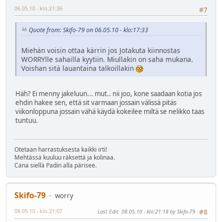
06.05.10 - klo:21:36
#7
Quote from: Skifo-79 on 06.05.10 - klo:17:33
Miehän voisin ottaa kärrin jos Jotakuta kiinnostas
WORRYlle sahailla kyytiin. Miullakin on saha mukana.
Voishan sitä lauantaina talkoillakin
Häh? Ei menny jakeluun... mut.. nii joo, kone saadaan kotia jos
ehdin hakee sen, että sit varmaan jossain välissä pitäs
viikonloppuna jossain vähä käydä kokeilee miltä se nelikko taas
tuntuu.
Otetaan harrastuksesta kaikki irti!
Mehtässä kuuluu räksettä ja kolinaa.
Cana siellä Padin alla pärisee.
Skifo-79
worry
08.05.10 - klo:21:07
Last Edit
: 08.05.10 - klo:21:18 by Skifo-79
#8