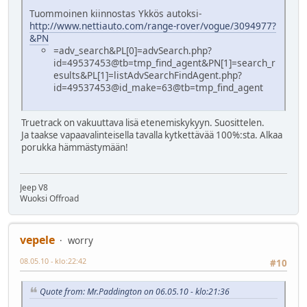
Tuommoinen kiinnostas Ykkös autoksi-
http://www.nettiauto.com/range-rover/vogue/3094977?
&PN
=adv_search&PL[0]=advSearch.php?
id=49537453@tb=tmp_find_agent&PN[1]=search_r
esults&PL[1]=listAdvSearchFindAgent.php?
id=49537453@id_make=63@tb=tmp_find_agent
Truetrack on vakuuttava lisä etenemiskykyyn. Suosittelen.
Ja taakse vapaavalinteisella tavalla kytkettävää 100%:sta. Alkaa
porukka hämmästymään!
Jeep V8
Wuoksi Offroad
vepele
worry
08.05.10 - klo:22:42
#10
Quote from: Mr.Paddington on 06.05.10 - klo:21:36