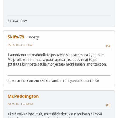
AC 4x4 500cc
Skifo-79
worry
05.05.10 - klo:21:48
#4
Lauantaina ois mahdollista jos käväsis keräilemäsä kyltit puis.
Voipi olla et oon mäellä puun ajossa (risusouviissa) Et jos
jotakuta kiinnostais tulla morjestaa/ mönkimään ilmoittakoon.
Spessun Fixi, Can-Am 650 Outlander -12 Hyundai Santa Fe -06
Mr.Paddington
06.05.10 - klo:09:02
#5
Ei tiiä vaikka intoutuis, mut säätiedotuksen mukaan ei hyvä