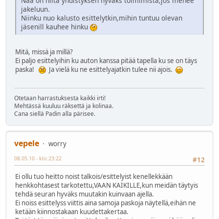
Nää on niitä yhdistyksen hyväks toimimista,jos menee
jakeluun.
Niinku nuo kalusto esittelytkin,mihin tuntuu olevan
jäsenill kauhee hinku
Mitä, missä ja millä?
Ei paljo esittelyihin ku auton kanssa pitää tapella ku se on täys
paska!
Ja vielä ku ne esittelyajatkin tulee nii ajois.
Otetaan harrastuksesta kaikki irti!
Mehtässä kuuluu räksettä ja kolinaa.
Cana siellä Padin alla pärisee.
vepele
worry
08.05.10 - klo:23:22
#12
Ei ollu tuo heitto noist talkois/esittelyist kenellekkään
henkkohtasest tarkotettu,VAAN KAIKILLE,kun meidän täytyis
tehdä seuran hyväks muutakin kuinvaan ajella.
Ei noiss esittelyss viittis aina samoja paskoja näytellä,eihän ne
ketään kiinnostakaan kuudettakertaa.