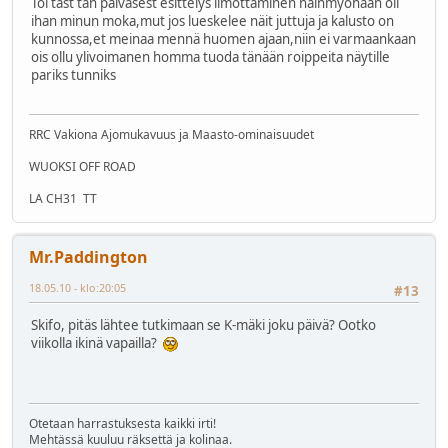
Toi täst tän päiväsest esittelys ilmottaminen näinmyöhään oli
ihan minun moka,mut jos lueskelee näit juttuja ja kalusto on
kunnossa,et meinaa mennä huomen ajaan,niin ei varmaankaan
ois ollu ylivoimanen homma tuoda tänään roippeita näytille
pariks tunniks
RRC Vakiona Ajomukavuus ja Maasto-ominaisuudet
WUOKSI OFF ROAD
LA CH31 TT
Mr.Paddington
18.05.10 - klo:20:05
#13
Skifo, pitäs lähtee tutkimaan se K-mäki joku päivä? Ootko
viikolla ikinä vapailla?
Otetaan harrastuksesta kaikki irti!
Mehtässä kuuluu räksettä ja kolinaa.