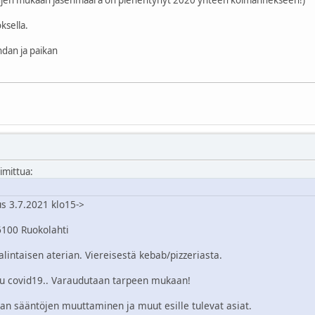
ksella.
hdan ja paikan
oimittua:
s 3.7.2021 klo15->
6100 Ruokolahti
lintaisen aterian. Viereisestä kebab/pizzeriasta.
ttu covid19.. Varaudutaan tarpeen mukaan!
n sääntöjen muuttaminen ja muut esille tulevat asiat.