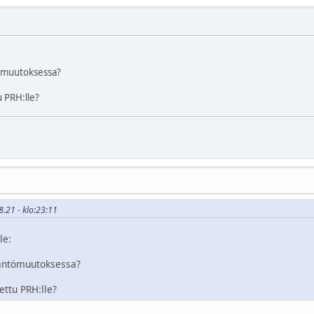
tömuutoksessa?
 PRH:lle?
8.21 - klo:23:11
le:
ääntömuutoksessa?
ettu PRH:lle?