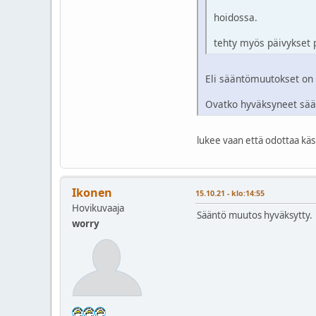
hoidossa.
tehty myös päivykset p
Eli sääntömuutokset on l
Ovatko hyväksyneet sä
lukee vaan että odottaa käsi
Ikonen
15.10.21 - klo:14:55
Hovikuvaaja
Sääntö muutos hyväksytty.
worry