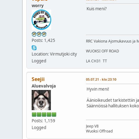
worry
Kuis meni?
Posts: 1,425
RRC Vakiona Ajomukavuus ja 
WUOKSI OFF ROAD
Location: Virmutjoki city
Logged
LA CH31 TT
Seejii
05.07.21 - klo:23:10
Aluevalvoja
Hyvin meni!
Äänioikeudet tarkistettiin ja
Säännöissä hallituksen koko 
Posts: 1,159
Jeep V8
Logged
Wuoksi Offroad