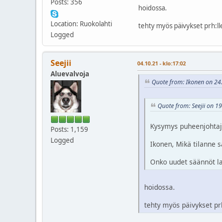
Posts: 356
hoidossa.
Location: Ruokolahti
tehty myös päivykset prh:ll
Logged
Seejii
04.10.21 - klo:17:02
Aluevalvoja
Quote from: Ikonen on 24.
Quote from: Seejii on 19
Kysymys puheenjohtaj
Posts: 1,159
Logged
Ikonen, Mikä tilanne
Onko uudet säännöt la
hoidossa.
tehty myös päivykset prh