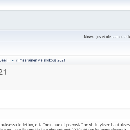
News:
Jos et ole saanut las
Seejii
)
Ylimääräinen yleiskokous 2021
►
21
sessa todettiin, että "noin puolet jäsenistä" on yhdistyksen hallituksessa
ujen mukaan jäsenmäärä on pienentynyt 2020 yhteen kolmannekseen!)