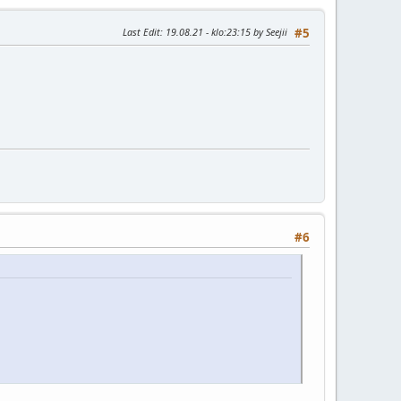
Last Edit
: 19.08.21 - klo:23:15 by Seejii
#5
#6