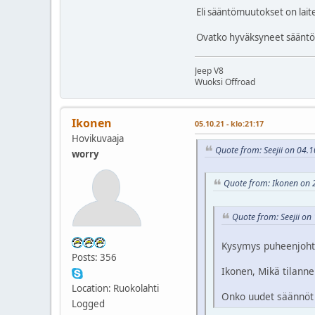
Eli sääntömuutokset on lait
Ovatko hyväksyneet säänt
Jeep V8
Wuoksi Offroad
Ikonen
05.10.21 - klo:21:17
Hovikuvaaja
Quote from: Seejii on 04.1
worry
Quote from: Ikonen on 2
Quote from: Seejii on 
Kysymys puheenjohta
Posts: 356
Ikonen, Mikä tilann
Location: Ruokolahti
Onko uudet säännöt l
Logged