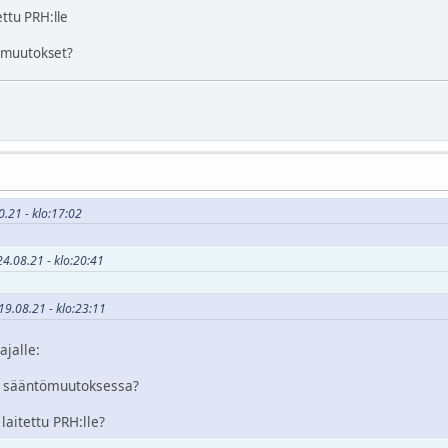
ettu PRH:lle
ömuutokset?
0.21 - klo:17:02
4.08.21 - klo:20:41
19.08.21 - klo:23:11
jalle:
e sääntömuutoksessa?
aitettu PRH:lle?