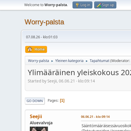
Welcome to
Worry-palsta
.
Log in
Sign up
Worry-palsta
07.08.26 - klo:01:03
Home
Worry-palsta
Yleinen kategoria
Tapahtumat
(Moderator:
►
►
Ylimääräinen yleiskokous 20
Started by Seejii, 06.06.21 - klo:09:14
Pages
1
GO DOWN
Seejii
06.06.21 - klo:09:14
Aluevalvoja
Sääntömääräisessävuosikokouk
(Toteutuneiden jäsenmaks