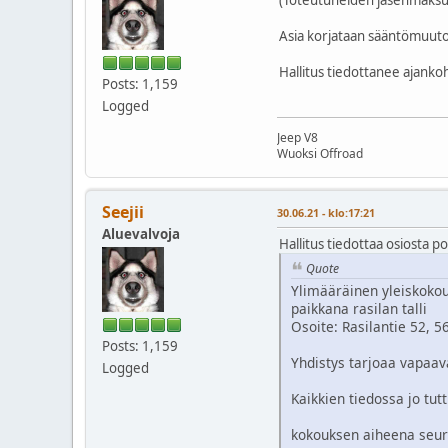
Asia korjataan sääntömuuto
Hallitus tiedottanee ajanko
Posts: 1,159
Logged
Jeep V8
Wuoksi Offroad
Seejii
30.06.21 - klo:17:21
Aluevalvoja
Hallitus tiedottaa osiosta p
Quote
Ylimääräinen yleiskokou
paikkana rasilan talli
Osoite: Rasilantie 52, 5
Posts: 1,159
Yhdistys tarjoaa vapaava
Logged
Kaikkien tiedossa jo tu
kokouksen aiheena seura