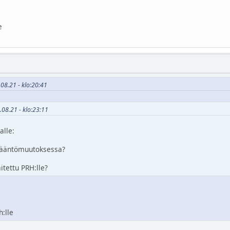
e
08.21 - klo:20:41
.08.21 - klo:23:11
alle:
 sääntömuutoksessa?
itettu PRH:lle?
:lle