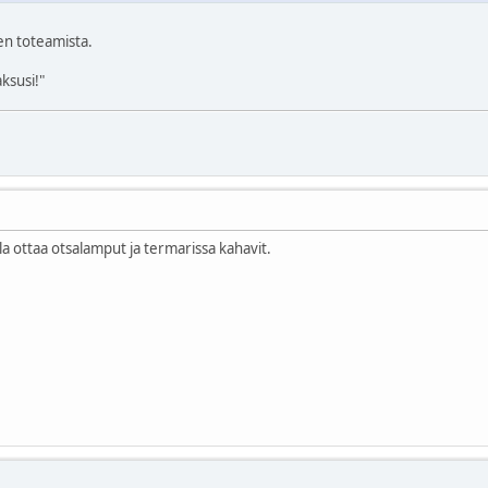
en toteamista.
ksusi!"
la ottaa otsalamput ja termarissa kahavit.