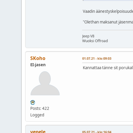
Vaadin äänestyskelpoisuud
"Olethan maksanut jäsenma
Jeep V8
Wuoksi Offroad
SKoho
01.07.21 - klo:09:03
EI-jasen
Kannattaa tänne sit porukal
Posts: 422
Logged
vepele
05.07.21 - klo:16:04