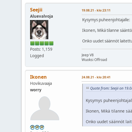
Seejii
19.08.21 - klo:23:11
Aluevalvoja
Kysymys puheenjohtajalle:
Ikonen, Mikä tilanne sään
Onko uudet säännöt laitettu
Posts: 1,159
Jeep V8
Logged
Wuoksi Offroad
Ikonen
24.08.21 - klo:20:41
Hovikuvaaja
Quote from: Seejii on 19.0
worry
Kysymys puheenjohtajal
Ikonen, Mikä tilanne s
Onko uudet säännöt lait