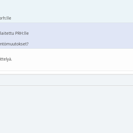
rh:lle
aitettu PRH:lle
äntömuutokset?
ttelyä.